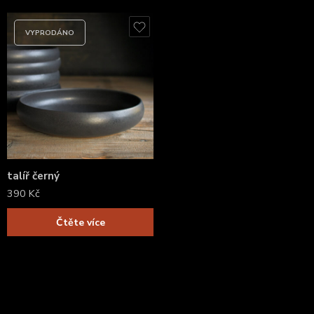
VYPRODÁNO
talíř černý
390
Kč
Čtěte více