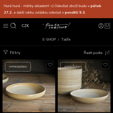
Hurá hurá - měrky skladem! =) Odesílat zboží budu v
pátek
27.2.
a další várku zvládnu odeslat v
pondělí 9.3.
CZK
E-SHOP
Talíře
Filtry
Řadit podle
VYPRODÁNO
VYPRODÁNO