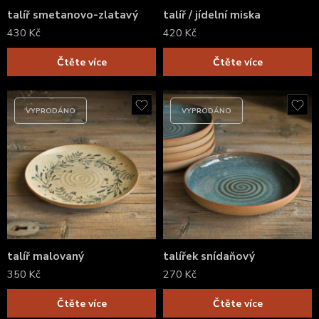
talíř smetanovo-zlatavý
talíř / jídelní miska
430
Kč
420
Kč
Čtěte více
Čtěte více
VYPRODÁNO
VYPRODÁNO
talíř malovaný
talířek snídaňový
350
Kč
270
Kč
Čtěte více
Čtěte více